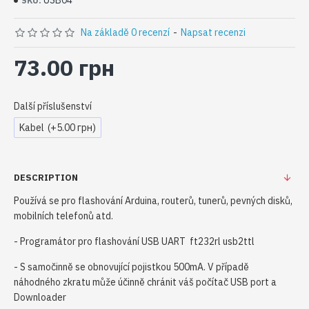
USB04
SKU:
Na základě 0 recenzí
-
Napsat recenzi
73.00 грн
Další příslušenství
Kabel
(+5.00 грн)
DESCRIPTION
Používá se pro flashování Arduina, routerů, tunerů, pevných disků,
mobilních telefonů atd.
- Programátor pro flashování USB UART ft232rl usb2ttl
- S samočinně se obnovující pojistkou 500mA. V případě
náhodného zkratu může účinně chránit váš počítač USB port a
Downloader