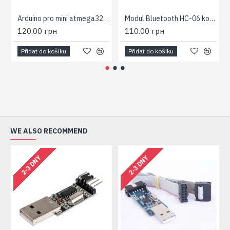
Arduino pro mini atmega328/168 5v 16MHz
Modul Bluetooth HC-06 kompatibilní s Arduino
120.00 грн
110.00 грн
Přidat do košíku
Přidat do košíku
WE ALSO RECOMMEND
N
2-3 DNY
2-3 DNY