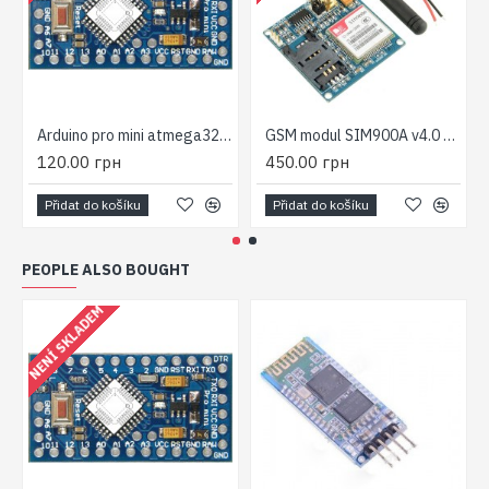
Arduino pro mini atmega328/168 5v 16MHz
GSM modul SIM900A v4.0 900/1800 MHz GPRS SMS Diy
120.00 грн
450.00 грн
Přidat do košíku
Přidat do košíku
PEOPLE ALSO BOUGHT
NENÍ SKLADEM
N