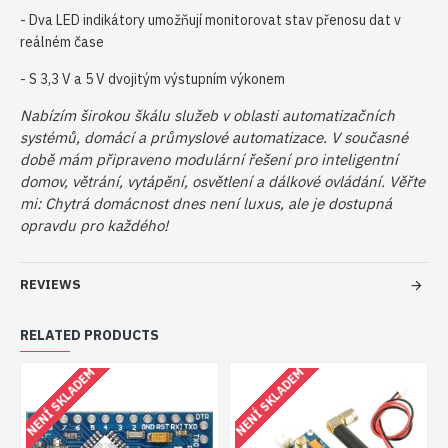
- Dva LED indikátory umožňují monitorovat stav přenosu dat v
reálném čase
- S 3,3 V a 5 V dvojitým výstupním výkonem
Nabízím širokou škálu služeb v oblasti automatizačních
systémů, domácí a průmyslové automatizace. V současné
době mám připraveno modulární řešení pro inteligentní
domov, větrání, vytápění, osvětlení a dálkové ovládání. Věřte
mi: Chytrá domácnost dnes není luxus, ale je dostupná
opravdu pro každého!
REVIEWS
RELATED PRODUCTS
NENÍ SKLADEM
NENÍ SKLADEM
N