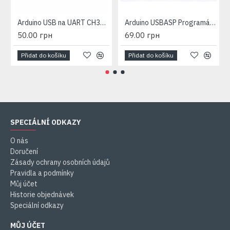
Arduino USB na UART CH340G usb2ttl
Arduino USBASP Programátor isp avr
50.00 грн
69.00 грн
Přidat do košíku
Přidat do košíku
SPECIÁLNÍ ODKAZY
O nás
Doručení
Zásady ochrany osobních údajů
Pravidla a podmínky
Můj účet
Historie objednávek
Speciální odkazy
MŮJ ÚČET