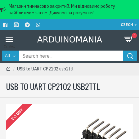
Магазин тимчасово закритий. Ми відновимо роботу
найближчим часом. Дякуємо за розуміння!
CZECH
0
All
USB to UART CP2102 usb2ttl
USB TO UART CP2102 USB2TTL
2-3 DNY