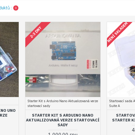
duktů :
0
NENÍ SKLADEM
2-3 DNY
Starter Kit s Arduino Nano Aktualizovaná verze
Startovací sada A
startovací sady
Suite A
INO UNO
ERZE
STARTER KIT S ARDUINO NANO
STARTOV
AKTUALIZOVANÁ VERZE STARTOVACÍ
STARTER K
SADY
4
1 000.00 грн