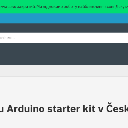
мчасово закритий. Ми відновимо роботу найближчим часом. Дякуєм
 Arduino starter kit v Čes