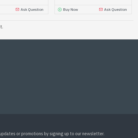
Ask Question
Buy Now
Ask Question
t.
 updates or promotions by signing up to our newsletter.