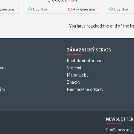
Question
Buy Now
Ask Question
Buy Now
You have reached the end of the lis
ZÁKAZNICKÝ SERVIS
Kontaktní informace
ávek
Vrácení
Mapa webu
Značky
áty
Neomezené odkazy
NEWSLETTER
Don't miss any