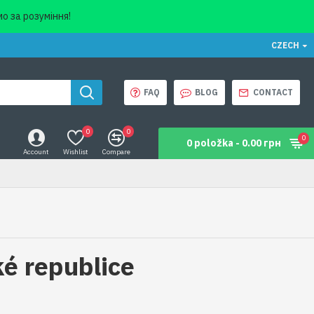
о за розуміння!
CZECH
FAQ
BLOG
CONTACT
0
0
0
0 položka - 0.00 грн
Account
Wishlist
Compare
ké republice