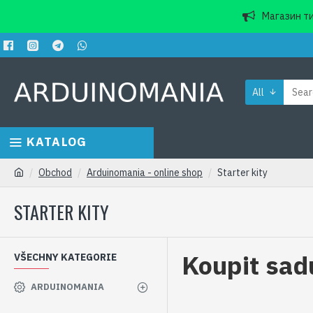
Магазин ти
All
KATALOG
Obchod
Arduinomania - online shop
Starter kity
STARTER KITY
Koupit sadu
VŠECHNY KATEGORIE
ARDUINOMANIA