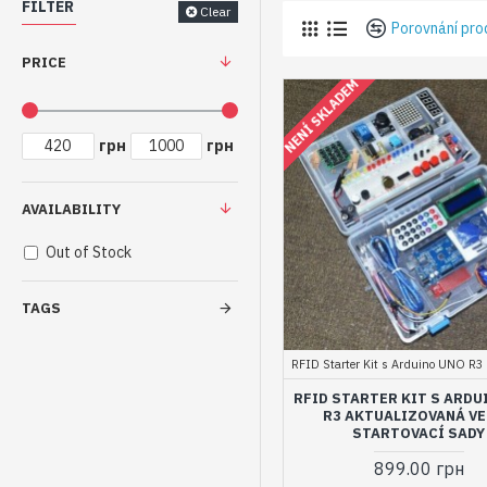
FILTER
Clear
Porovnání pro
PRICE
NENÍ SKLADEM
грн
грн
AVAILABILITY
Out of Stock
TAGS
RFID Starter Kit s Arduino UNO R3
RFID STARTER KIT S ARDU
R3 AKTUALIZOVANÁ V
STARTOVACÍ SADY
899.00 грн