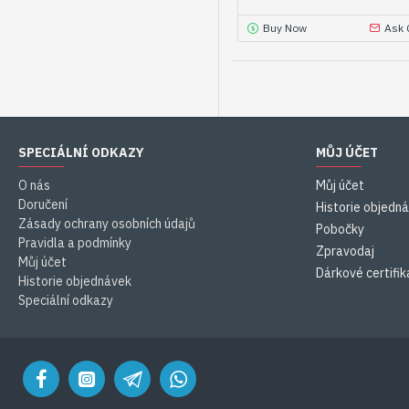
Buy Now
Ask 
SPECIÁLNÍ ODKAZY
MŮJ ÚČET
O nás
Můj účet
Doručení
Historie objedn
Zásady ochrany osobních údajů
Pobočky
Pravidla a podmínky
Zpravodaj
Můj účet
Dárkové certifik
Historie objednávek
Speciální odkazy