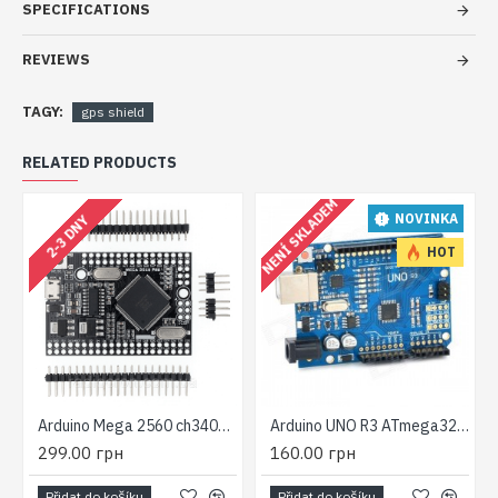
SPECIFICATIONS
REVIEWS
TAGY:
gps shield
RELATED PRODUCTS
NENÍ SKLADEM
NOVINKA
2-3 DNY
HOT
Arduino Mega 2560 ch340g RobotDyn
Arduino UNO R3 ATmega328P AU AVR
299.00 грн
160.00 грн
Přidat do košíku
Přidat do košíku