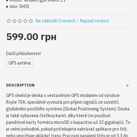
Arduino gps shield 1.1
MODEL:
SH01
SKU:
Na základě 0 recenzí
-
Napsat recenzi
599.00 грн
Další příslušenství
GPS anténa
DESCRIPTION
GPS shield je deska s vestavěným GPS modulem od výrobce
Royle TEK, speciálně vyvinutá pro příjem signálů ze satelitů
globálního pozičního systému (Global Positioning System). Deska
je také vybavena čtečkou karet, díky které lze používat
paměťové karty formátu microSD s kapacitou až 32 gigabajtů. To
je velmi pohodlné, pokud potřebujete nahrávat aplikace pro štít,
nebo umožňuje ukládat trasy. Pracovní napájení štítu je od 3,3 do