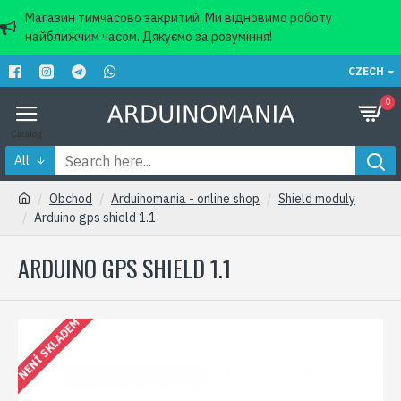
Магазин тимчасово закритий. Ми відновимо роботу
найближчим часом. Дякуємо за розуміння!
CZECH
0
All
Obchod
Arduinomania - online shop
Shield moduly
Arduino gps shield 1.1
ARDUINO GPS SHIELD 1.1
NENÍ SKLADEM