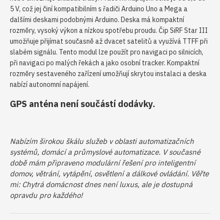
5 V, což jej činí kompatibilním s řadiči Arduino Uno a Mega a
dalšími deskami podobnými Arduino. Deska má kompaktní
rozměry, vysoký výkon a nízkou spotřebu proudu. Čip SiRF Star III
umožňuje přijímat současně až dvacet satelitů a využívá TTFF při
slabém signálu. Tento modul lze použít pro navigaci po silnicích,
při navigaci po malých řekách a jako osobní tracker. Kompaktní
rozměry sestaveného zařízení umožňují skrytou instalaci a deska
nabízí autonomní napájení.
GPS anténa není součástí dodávky.
Nabízím širokou škálu služeb v oblasti automatizačních
systémů, domácí a průmyslové automatizace. V současné
době mám připraveno modulární řešení pro inteligentní
domov, větrání, vytápění, osvětlení a dálkové ovládání. Věřte
mi: Chytrá domácnost dnes není luxus, ale je dostupná
opravdu pro každého!