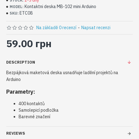
2-3 dny
STOCK:
Kontaktni deska MB-102 mini Arduino
MODEL:
ETC08
SKU:
Na základě 0 recenzí
-
Napsat recenzi
59.00 грн
DESCRIPTION
Bezpájková maketová deska usnadňuje ladění projektů na
Arduino
Parametry:
400 kontaktů
Samolepicí podložka
Barevné značení
REVIEWS