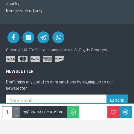
Značky
Neomezené odkazy
Copyright © 2019, arduinomania.in.ua. All Rights Reserved
NEWSLETTER
Don't miss any updates or promotions by signing up to our
newsletter.
SEND
Přijímám
Соглашение
PŘIDAT DO KOŠÍKU