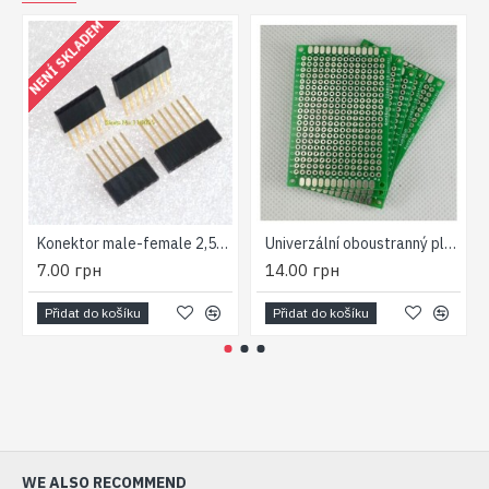
NENÍ SKLADEM
N
Konektor male-female 2,54 mm (10 pin)
Univerzální oboustranný plošný spoj 40x60mm
7.00 грн
14.00 грн
Přidat do košíku
Přidat do košíku
WE ALSO RECOMMEND