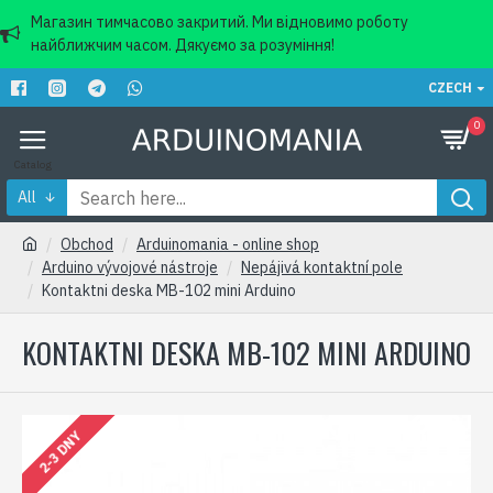
Магазин тимчасово закритий. Ми відновимо роботу
найближчим часом. Дякуємо за розуміння!
CZECH
0
All
Obchod
Arduinomania - online shop
Arduino vývojové nástroje
Nepájivá kontaktní pole
Kontaktni deska MB-102 mini Arduino
KONTAKTNI DESKA MB-102 MINI ARDUINO
2-3 DNY