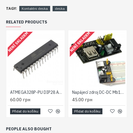
TAGY:
Kontaktni deska
deska
RELATED PRODUCTS
NENÍ SKLADEM
NENÍ SKLADEM
ATMEGA328P-PU DIP28 ATMEL AVR
Napájecí zdroj DC-DC Mb102 model desky 3,3-5 V
60.00 грн
45.00 грн
Přidat do košíku
Přidat do košíku
PEOPLE ALSO BOUGHT