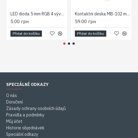
LED dioda 5 mm RGB 4 vývody 1200/5000/3500 mCd
Kontaktni deska MB-102 mini Arduino
5.00 грн
59.00 грн
Přidat do košíku
Přidat do košíku
SPECIÁLNÍ ODKAZY
O nás
Doručení
Zásady ochrany osobních údajů
Pravidla a podmínky
Můj účet
Historie objednávek
Speciální odkazy