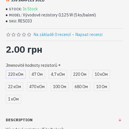
336 SAMPLES SOLD
In Stock
STOCK:
Vývodové rezistory 0,125 W (5 ks/balení)
MODEL:
RES033
SKU:
Na základě 0 recenzí
-
Napsat recenzi
2.00 грн
Jmenovité hodnoty rezistorů
220 кОм
47 Ом
4,7 кОм
220 Ом
10 кОм
22 кОм
470 кОм
100 Ом
680 Ом
10 Ом
1 кОм
DESCRIPTION