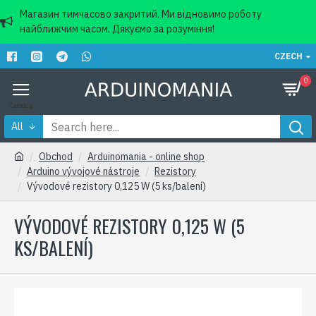
Магазин тимчасово закритий. Ми відновимо роботу
найближчим часом. Дякуємо за розуміння!
CZECH
0
All
Obchod
Arduinomania - online shop
Arduino vývojové nástroje
Rezistory
Vývodové rezistory 0,125 W (5 ks/balení)
VÝVODOVÉ REZISTORY 0,125 W (5
KS/BALENÍ)