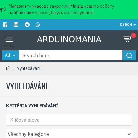
Магазин тимчасово закритий. Ми відновимо роботу
найближчим часом. Дякуємо за розуміння!
CZECH
0
All
Vyhledávání
VYHLEDÁVÁNÍ
KRITÉRIA VYHLEDÁVÁNÍ