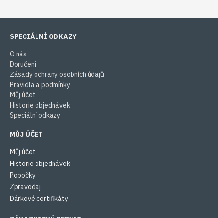
SPECIÁLNÍ ODKAZY
O nás
Doručení
Zásady ochrany osobních údajů
Pravidla a podmínky
Můj účet
Historie objednávek
Speciální odkazy
MŮJ ÚČET
Můj účet
Historie objednávek
Pobočky
Zpravodaj
Dárkové certifikáty