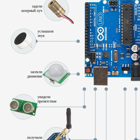
задели
лазерный луч
услышали
звук
засекли
движение
увидели
препятствие
получили