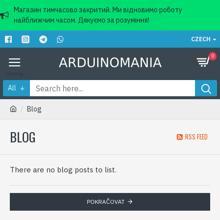
Магазин тимчасово закритий. Ми відновимо роботу
найближчим часом. Дякуємо за розуміння!
CZECH
0
All
Blog
BLOG
RSS FEED
There are no blog posts to list.
POKRAČOVAT