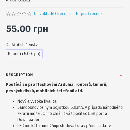
USB01
SKU:
Na základě 0 recenzí
-
Napsat recenzi
55.00 грн
Další příslušenství
Kabel
(+5.00 грн)
DESCRIPTION
Používá se pro flashování Arduina, routerů, tunerů,
pevných disků, mobilních telefonů atd.
Nový a vysoká kvalita.
Samoobnovitelným pojistkou 500mA. V případě náhodného
zkratu může účinně chránit váš počítač USB port a
Downloader
LED indikátor umožňuje sledovat stav přenosu dat v