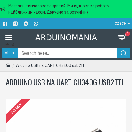
Магазин тимчасово закритий. Ми відновимо роботу
найближчим часом. Дякуємо за розуміння!
CZECH
0
All
Arduino USB na UART CH340G usb2ttl
ARDUINO USB NA UART CH340G USB2TTL
2-3 DNY