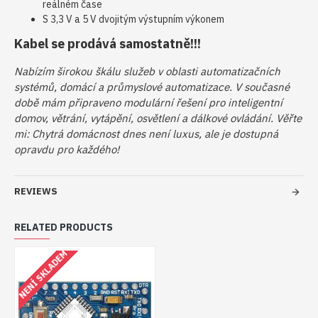
reálném čase
S 3,3 V a 5 V dvojitým výstupním výkonem
Kabel se prodává samostatně!!!
Nabízím širokou škálu služeb v oblasti automatizačních
systémů, domácí a průmyslové automatizace. V současné
době mám připraveno modulární řešení pro inteligentní
domov, větrání, vytápění, osvětlení a dálkové ovládání. Věřte
mi: Chytrá domácnost dnes není luxus, ale je dostupná
opravdu pro každého!
REVIEWS
RELATED PRODUCTS
NENÍ SKLADEM