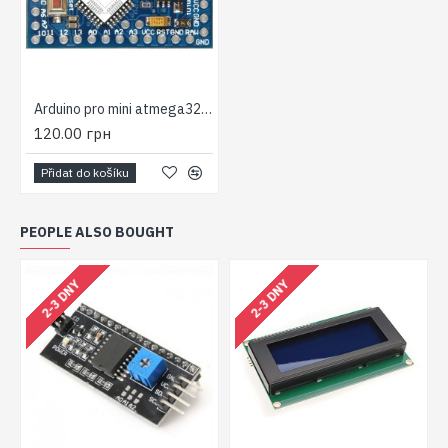
Arduino pro mini atmega328/168 5v 16MHz
120.00 грн
Přidat do košíku
PEOPLE ALSO BOUGHT
2-3 DNY
2-3 DNY